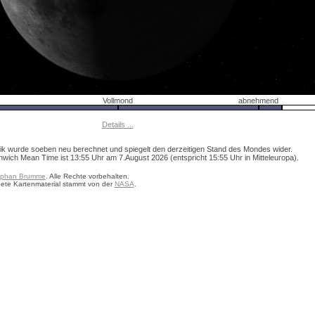
Vollmond
abnehmend
Details ...
ik wurde soeben neu berechnet und spiegelt den derzeitigen Stand des Mondes wider.
ich Mean Time ist 13:55 Uhr am 7.August 2026 (entspricht 15:55 Uhr in Mitteleuropa).
ephan Brumme
. Alle Rechte vorbehalten.
ete Kartenmaterial stammt von der
NASA
.