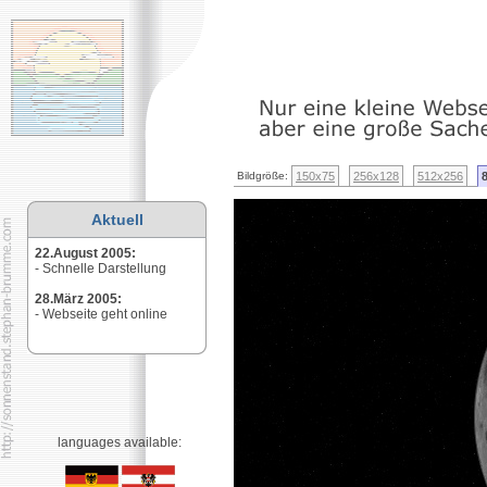
Bildgröße:
150x75
256x128
512x256
Aktuell
22.August 2005
:
- Schnelle Darstellung
28.März 2005
:
- Webseite geht online
languages available: