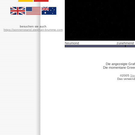
besuchen sie auch
https://sonnenstand.stephan-brumme.com
Neumond
zunehmend
Die angezeigte Graf
Die momentane Greenw
©2005
St
Das verwend