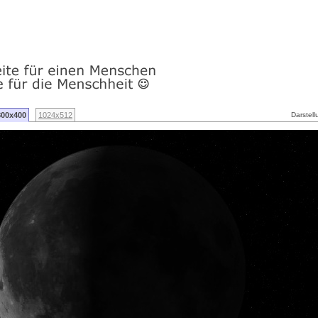
800x400
1024x512
Darstell