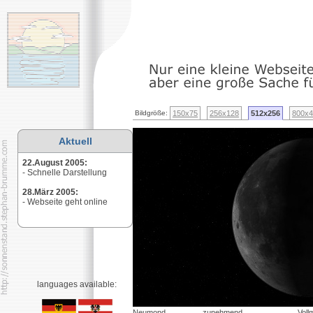
Bildgröße:
150x75
256x128
512x256
800x4
Aktuell
22.August 2005
:
- Schnelle Darstellung
28.März 2005
:
- Webseite geht online
languages available:
Neumond
zunehmend
Voll