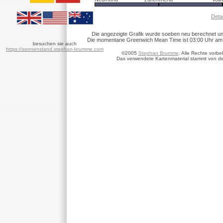
Detai
Die angezeigte Grafik wurde soeben neu berechnet un
Die momentane Greenwich Mean Time ist 03:00 Uhr am 8.
besuchen sie auch
https://sonnenstand.stephan-brumme.com
©2005
Stephan Brumme
. Alle Rechte vorbe
Das verwendete Kartenmaterial stammt von d