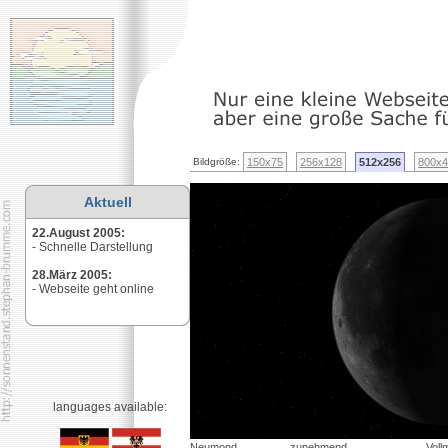
Bildgröße:
150x75
256x128
512x256
800x4
Aktuell
22.August 2005
:
- Schnelle Darstellung
28.März 2005
:
- Webseite geht online
languages available:
Neumond
zunehmend
Voll