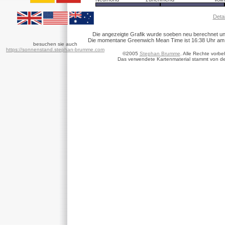
Detai
Die angezeigte Grafik wurde soeben neu berechnet un
Die momentane Greenwich Mean Time ist 16:38 Uhr am 8.
besuchen sie auch
https://sonnenstand.stephan-brumme.com
©2005
Stephan Brumme
. Alle Rechte vorbe
Das verwendete Kartenmaterial stammt von d